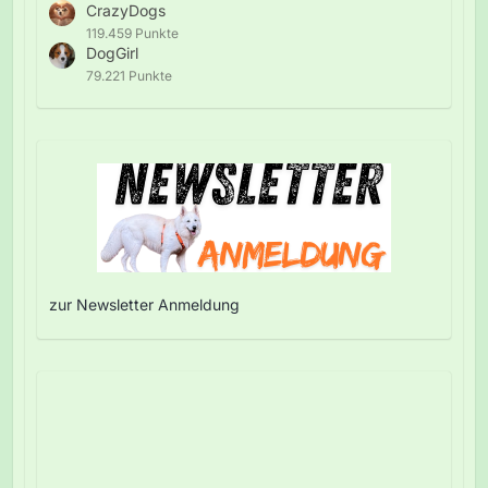
CrazyDogs
119.459 Punkte
DogGirl
79.221 Punkte
zur Newsletter Anmeldung