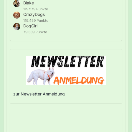
Blake
119.579 Punkte
CrazyDogs
119.459 Punkte
DogGirl
79.339 Punkte
zur Newsletter Anmeldung