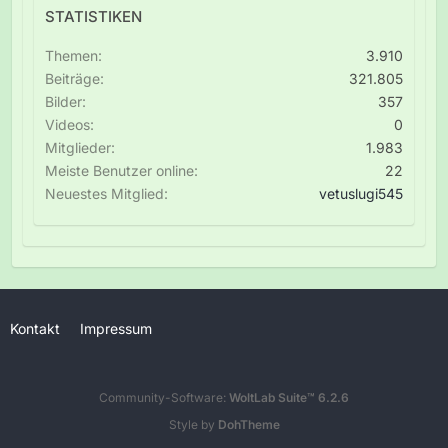
STATISTIKEN
Themen
3.910
Beiträge
321.805
Bilder
357
Videos
0
Mitglieder
1.983
Meiste Benutzer online
22
Neuestes Mitglied
vetuslugi545
Kontakt
Impressum
Community-Software:
WoltLab Suite™ 6.2.6
Style by
DohTheme