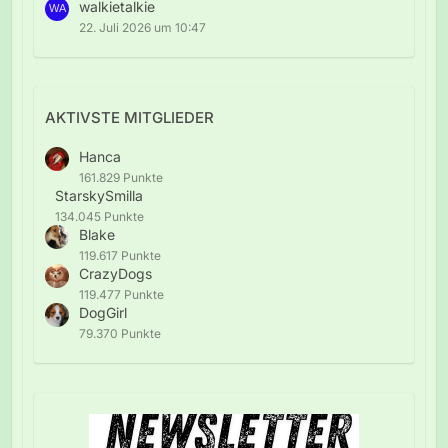
walkietalkie
22. Juli 2026 um 10:47
AKTIVSTE MITGLIEDER
Hanca
161.829 Punkte
StarskySmilla
134.045 Punkte
Blake
119.617 Punkte
CrazyDogs
119.477 Punkte
DogGirl
79.370 Punkte