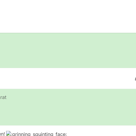
rat
en!