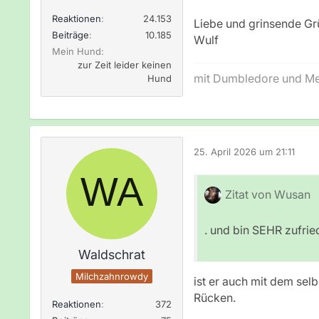
Reaktionen
24.153
Liebe und grinsende Gr
Beiträge
10.185
Wulf
Mein Hund
zur Zeit leider keinen
mit Dumbledore und Mer
Hund
25. April 2026 um 21:11
Zitat von Wusan
. und bin SEHR zufri
Waldschrat
Milchzahnrowdy
ist er auch mit dem se
Rücken.
Reaktionen
372