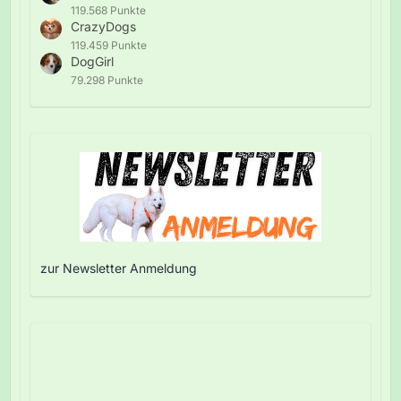
119.568 Punkte
CrazyDogs
119.459 Punkte
DogGirl
79.298 Punkte
zur Newsletter Anmeldung