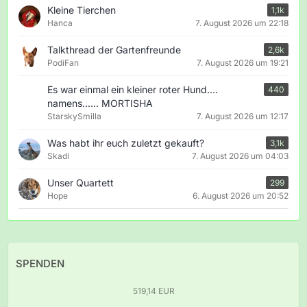
Kleine Tierchen
1,1k
Hanca
7. August 2026 um 22:18
Talkthread der Gartenfreunde
2,6k
PodiFan
7. August 2026 um 19:21
Es war einmal ein kleiner roter Hund....
440
namens...... MORTISHA
StarskySmilla
7. August 2026 um 12:17
Was habt ihr euch zuletzt gekauft?
3,1k
Skadi
7. August 2026 um 04:03
Unser Quartett
299
Hope
6. August 2026 um 20:52
SPENDEN
519,14 EUR