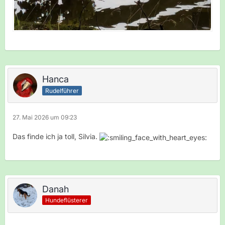
Hanca
Rudelführer
27. Mai 2026 um 09:23
Das finde ich ja toll, Silvia.
Danah
Hundeflüsterer