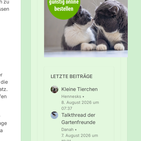
h zu
ssen
er
LETZTE BEITRÄGE
 die
atz.
Kleine Tierchen
fen
Hennesks
8. August 2026 um
07:37
Talkthread der
e
Gartenfreunde
nge
Danah
Da
7. August 2026 um