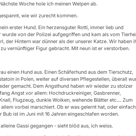
 Nächste Woche hole ich meinen Welpen ab.
 gespannt, wie wir zurecht kommen.
in erster Hund. Ein herzensguter Rotti, immer lieb und
r wurde von der Polizei aufgegriffen und kam als vom Tierhe
rl, der Hintern war dünner als der unserer Katze. Wir haben i
zu vernünftiger Figur gebracht. Mit neun ist er verstorben.
au einen Hund aus. Einen Schäferhund aus dem Tierschutz,
tatoin in Polen, weiter auf diversen Pflegestellen, überall wu
nieder gemacht. Dem Angsthund haben wir wieder zu stolzer
ang Angst vor allem: Hochdruckreiniger, Gasbrenner,
 Knall, Flugzeug, dunkle Wolken, wehende Blätter etc.... Zum
n allem vorbei marschiert. Ob er was gelernt hat, oder einfach
r Bub ist im Juni mit 16 Jahren eingeschlafen worden.
t alleine Gassi gegangen - sieht blöd aus, ich weiss.