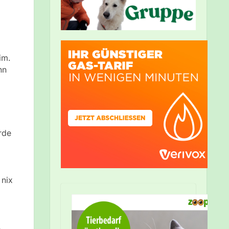
im.
hn
rde
 nix