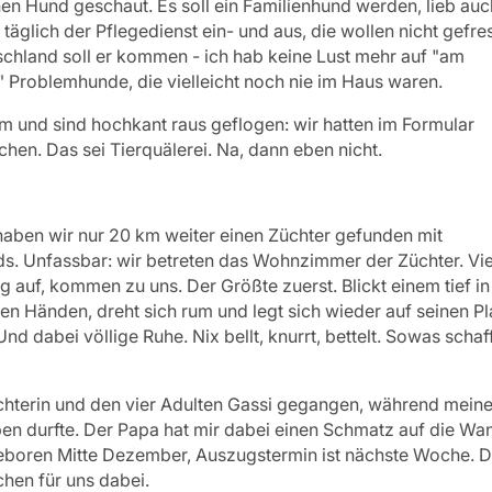
en Hund geschaut. Es soll ein Familienhund werden, lieb auc
 täglich der Pflegedienst ein- und aus, die wollen nicht gefre
chland soll er kommen - ich hab keine Lust mehr auf "am
 Problemhunde, die vielleicht noch nie im Haus waren.
m und sind hochkant raus geflogen: wir hatten im Formular
chen. Das sei Tierquälerei. Na, dann eben nicht.
ben wir nur 20 km weiter einen Züchter gefunden mit
s. Unfassbar: wir betreten das Wohnzimmer der Züchter. Vi
 auf, kommen zu uns. Der Größte zuerst. Blickt einem tief in
n Händen, dreht sich rum und legt sich wieder auf seinen Pl
d dabei völlige Ruhe. Nix bellt, knurrt, bettelt. Sowas schaf
üchterin und den vier Adulten Gassi gegangen, während mein
en durfte. Der Papa hat mir dabei einen Schmatz auf die Wa
eboren Mitte Dezember, Auszugstermin ist nächste Woche. 
hen für uns dabei.