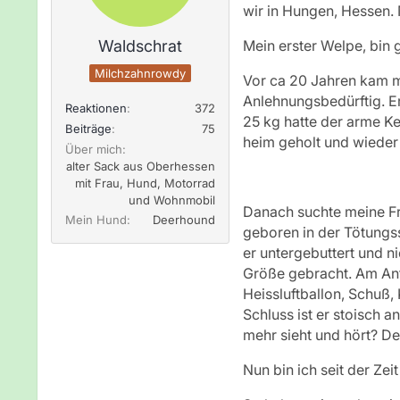
wir in Hungen, Hessen.
Waldschrat
Mein erster Welpe, bin
Milchzahnrowdy
Vor ca 20 Jahren kam me
Anlehnungsbedürftig. E
Reaktionen
372
25 kg hatte der arme Ke
Beiträge
75
heim geholt und wieder 
Über mich
alter Sack aus Oberhessen
mit Frau, Hund, Motorrad
und Wohnmobil
Danach suchte meine Fr
Mein Hund
Deerhound
geboren in der Tötungss
er untergebuttert und 
Größe gebracht. Am Anf
Heissluftballon, Schuß,
Schluss ist er stoisch a
mehr sieht und hört? De
Nun bin ich seit der Zei