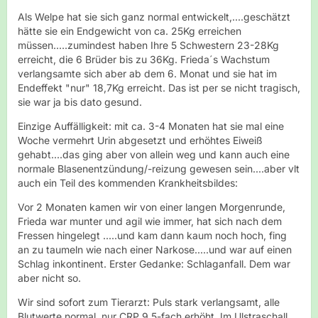
Als Welpe hat sie sich ganz normal entwickelt,....geschätzt
hätte sie ein Endgewicht von ca. 25Kg erreichen
müssen.....zumindest haben Ihre 5 Schwestern 23-28Kg
erreicht, die 6 Brüder bis zu 36Kg. Frieda´s Wachstum
verlangsamte sich aber ab dem 6. Monat und sie hat im
Endeffekt "nur" 18,7Kg erreicht. Das ist per se nicht tragisch,
sie war ja bis dato gesund.
Einzige Auffälligkeit: mit ca. 3-4 Monaten hat sie mal eine
Woche vermehrt Urin abgesetzt und erhöhtes Eiweiß
gehabt....das ging aber von allein weg und kann auch eine
normale Blasenentzündung/-reizung gewesen sein....aber vlt
auch ein Teil des kommenden Krankheitsbildes:
Vor 2 Monaten kamen wir von einer langen Morgenrunde,
Frieda war munter und agil wie immer, hat sich nach dem
Fressen hingelegt .....und kam dann kaum noch hoch, fing
an zu taumeln wie nach einer Narkose.....und war auf einen
Schlag inkontinent. Erster Gedanke: Schlaganfall. Dem war
aber nicht so.
Wir sind sofort zum Tierarzt: Puls stark verlangsamt, alle
Blutwerte normal, nur CRP 9,5-fach erhöht. Im Ulstraschall