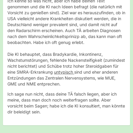
Ich kenne so was nicht, aber ich habe deinen Text
genommen und die KI nach Ideen befragt (die natürlich mit
Vorsicht zu genießen sind). Ziel war es herauszufinden, ob in
USA vielleicht andere Krankheiten diskutiert werden, die in
Deutschland weniger prevalent sind, und damit nicht auf
den Radarschirm erscheinen. Auch TÄ arbeiten Diagnosen
nach dem Wahrscheinlichkeitsprinizp ab, das kann man oft
beobachten. Habe ich oft genug erlebt.
Die KI behauptet, dass Bradykardie, Inkontinenz,
Wachstumstörungen, fehlende Nackensteifigkeit (zumindest
nicht berichtet) und Schübe trotz hoher Steroidgaben für
eine SMRA-Erkrankung
untypisch
sind und eher anderen
Entzündungen das Zentralen Nervensystems, wie MUE,
GME und NME entprechen.
Ich sage nun nicht, dass deine TÄ falsch liegen, aber ich
meine, dass man doch noch weiterfragen sollte. Aber
vorsicht beim Sagen; habe ich die KI konsultiert, man könnte
dir beleidigt sein.