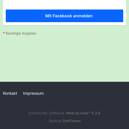
Mit Facebook anmelden
*
Benötigte Angaben
Kontakt
Impressum
Community-Software:
WoltLab Suite™ 6.2.6
Style by
DohTheme