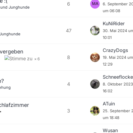
e :(
6
6. September 2
 und Junghunde
um 06:08
KuNiRider
47
30. Mai 2024 u
 Junghunde
10:01
CrazyDogs
 vergeben
8
19. Mai 2024 um
6
12:29
Schneeflocke
e?
4
8. Oktober 202
ehung
16:02
ATuin
Schlafzimmer
3
25. September 
um 18:48
Wusan