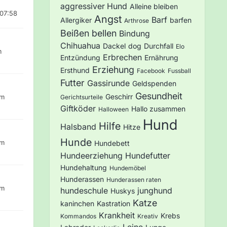
aggressiver Hund
Alleine bleiben
07:58
Angst
Barf
Allergiker
barfen
Arthrose
Beißen
bellen
Bindung
Chihuahua
Dackel
dog
Durchfall
Elo
m
Erbrechen
Entzündung
Ernährung
Erziehung
Ersthund
Facebook
Fussball
Futter
Gassirunde
Geldspenden
Gesundheit
Geschirr
um
Gerichtsurteile
Giftköder
Hallo zusammen
Halloween
Hund
Hilfe
Halsband
Hitze
Hunde
um
Hundebett
Hundeerziehung
Hundefutter
Hundehaltung
Hundemöbel
Hunderassen
Hunderassen raten
um
hundeschule
junghund
Huskys
Katze
kaninchen
Kastration
Krankheit
Krebs
Kommandos
Kreativ