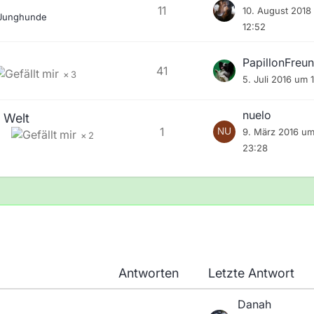
11
10. August 2018
Junghunde
12:52
PapillonFreu
41
3
5. Juli 2016 um 
nuelo
e Welt
1
9. März 2016 u
2
23:28
Antworten
Letzte Antwort
Danah