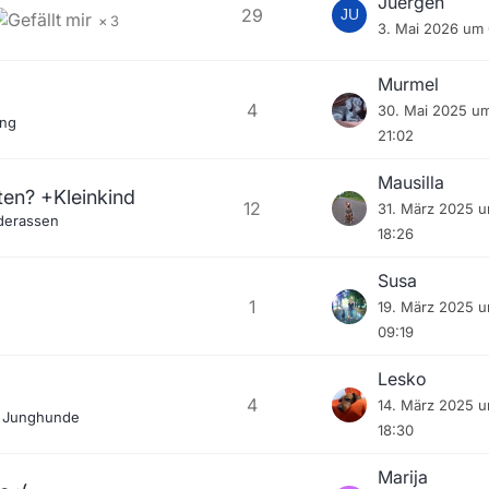
Juergen
29
3
3. Mai 2026 um 
Murmel
4
30. Mai 2025 u
ng
21:02
Mausilla
ten? +Kleinkind
12
31. März 2025 
derassen
18:26
Susa
1
19. März 2025 
09:19
Lesko
4
14. März 2025 
 Junghunde
18:30
Marija