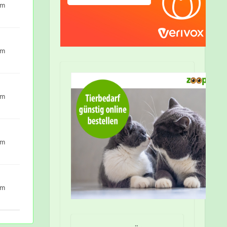
um
um
um
um
um