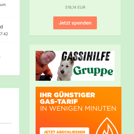
 um
519,14 EUR
Jetzt spenden
nd
17:42
m