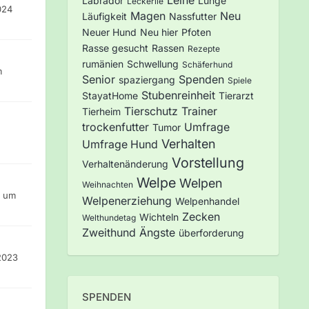
Leine
Labrador
Lunge
Leckerlie
024
Magen
Neu
Läufigkeit
Nassfutter
Neuer Hund
Neu hier
Pfoten
Rasse gesucht
Rassen
Rezepte
rumänien
Schwellung
Schäferhund
m
Senior
Spenden
spaziergang
Spiele
Stubenreinheit
StayatHome
Tierarzt
Tierschutz
Trainer
Tierheim
trockenfutter
Umfrage
Tumor
Verhalten
Umfrage Hund
Vorstellung
Verhaltenänderung
Welpe
Welpen
Weihnachten
3 um
Welpenerziehung
Welpenhandel
Zecken
Wichteln
Welthundetag
Zweithund
Ängste
überforderung
2023
SPENDEN