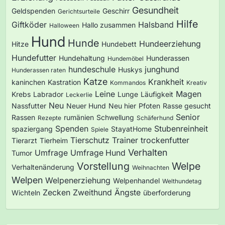
Gesundheit
Geldspenden
Geschirr
Gerichtsurteile
Hilfe
Giftköder
Halsband
Hallo zusammen
Halloween
Hund
Hunde
Hundeerziehung
Hitze
Hundebett
Hundefutter
Hundehaltung
Hunderassen
Hundemöbel
hundeschule
junghund
Huskys
Hunderassen raten
Katze
Krankheit
kaninchen
Kastration
Kommandos
Kreativ
Leine
Magen
Krebs
Labrador
Lunge
Läufigkeit
Leckerlie
Neu
Nassfutter
Neuer Hund
Neu hier
Pfoten
Rasse gesucht
Senior
Rassen
rumänien
Schwellung
Rezepte
Schäferhund
Spenden
Stubenreinheit
spaziergang
StayatHome
Spiele
Tierschutz
Trainer
trockenfutter
Tierarzt
Tierheim
Verhalten
Umfrage
Umfrage Hund
Tumor
Vorstellung
Welpe
Verhaltenänderung
Weihnachten
Welpen
Welpenerziehung
Welpenhandel
Welthundetag
Zecken
Zweithund
Ängste
Wichteln
überforderung