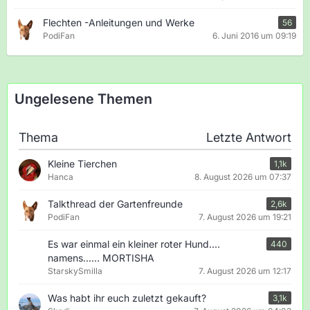
Flechten -Anleitungen und Werke
56
PodiFan
6. Juni 2016 um 09:19
Ungelesene Themen
Thema
Letzte Antwort
Kleine Tierchen
1,1k
Hanca
8. August 2026 um 07:37
Talkthread der Gartenfreunde
2,6k
PodiFan
7. August 2026 um 19:21
Es war einmal ein kleiner roter Hund....
440
namens...... MORTISHA
StarskySmilla
7. August 2026 um 12:17
Was habt ihr euch zuletzt gekauft?
3,1k