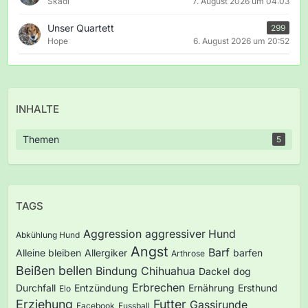
Skadi
7. August 2026 um 04:03
Unser Quartett
299
Hope
6. August 2026 um 20:52
INHALTE
Themen
5
TAGS
Aggression
aggressiver Hund
Abkühlung Hund
Angst
Barf
Alleine bleiben
Allergiker
barfen
Arthrose
Beißen
bellen
Bindung
Chihuahua
Dackel
dog
Erbrechen
Durchfall
Entzündung
Ernährung
Ersthund
Elo
Erziehung
Futter
Gassirunde
Facebook
Fussball