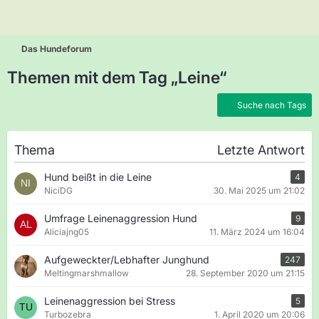
Das Hundeforum
Themen mit dem Tag „Leine“
Suche nach Tags
Thema
Letzte Antwort
Hund beißt in die Leine
4
NiciDG
30. Mai 2025 um 21:02
Umfrage Leinenaggression Hund
9
Aliciajng05
11. März 2024 um 16:04
Aufgeweckter/Lebhafter Junghund
247
Meltingmarshmallow
28. September 2020 um 21:15
Leinenaggression bei Stress
5
Turbozebra
1. April 2020 um 20:06