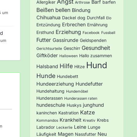
Angst
Barf
Allergiker
barfen
Arthrose
Beißen
bellen
Bindung
5 um
Chihuahua
Dackel
dog
Durchfall
Elo
Erbrechen
Entzündung
Ernährung
Erziehung
Ersthund
nd
Facebook
Fussball
Futter
Gassirunde
Geldspenden
 um
Gesundheit
Geschirr
Gerichtsurteile
Giftköder
Hallo zusammen
Halloween
Hund
Hilfe
Halsband
Hitze
Hunde
Hundebett
Hundeerziehung
Hundefutter
Hundehaltung
Hundemöbel
Hunderassen
Hunderassen raten
hundeschule
junghund
Huskys
Katze
kaninchen
Kastration
Krankheit
Krebs
Kommandos
Kreativ
um
Leine
Labrador
Lunge
Leckerlie
Magen
Neu
Läufigkeit
Nassfutter