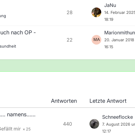
JaNu
28
14. Februar 202
lung
18:19
uch nach OP -
Marionmithu
22
20. Januar 2018
sundheit
16:15
Antworten
Letzte Antwort
.. namens......
Schneeflocke
440
7. August 2026 
25
12:17