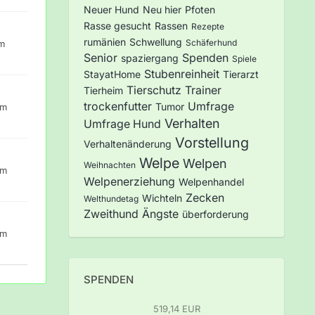
Neuer Hund
Neu hier
Pfoten
Rasse gesucht
Rassen
Rezepte
rumänien
Schwellung
Schäferhund
um
Senior
Spenden
spaziergang
Spiele
Stubenreinheit
StayatHome
Tierarzt
Tierschutz
Trainer
Tierheim
trockenfutter
Umfrage
Tumor
um
Verhalten
Umfrage Hund
Vorstellung
Verhaltenänderung
Welpe
Welpen
Weihnachten
um
Welpenerziehung
Welpenhandel
Zecken
Wichteln
Welthundetag
Zweithund
Ängste
überforderung
um
SPENDEN
519,14 EUR