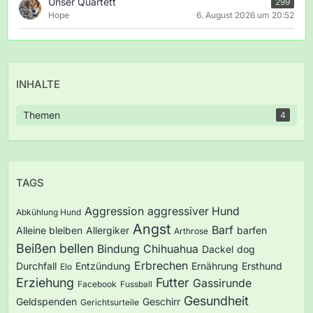
Unser Quartett
299
Hope
6. August 2026 um 20:52
INHALTE
Themen
4
TAGS
Aggression
aggressiver Hund
Abkühlung Hund
Angst
Barf
Alleine bleiben
Allergiker
barfen
Arthrose
Beißen
bellen
Bindung
Chihuahua
Dackel
dog
Erbrechen
Durchfall
Entzündung
Ernährung
Ersthund
Elo
Erziehung
Futter
Gassirunde
Facebook
Fussball
Gesundheit
Geldspenden
Geschirr
Gerichtsurteile