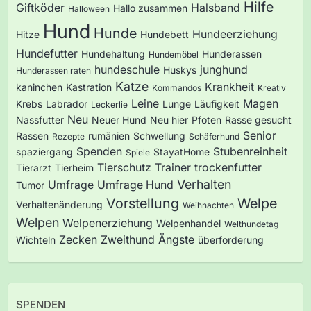
Hilfe
Giftköder
Halsband
Hallo zusammen
Halloween
Hund
Hunde
Hundeerziehung
Hitze
Hundebett
Hundefutter
Hundehaltung
Hunderassen
Hundemöbel
hundeschule
junghund
Huskys
Hunderassen raten
Katze
Krankheit
kaninchen
Kastration
Kommandos
Kreativ
Leine
Magen
Krebs
Labrador
Lunge
Läufigkeit
Leckerlie
Neu
Nassfutter
Neuer Hund
Neu hier
Pfoten
Rasse gesucht
Senior
Rassen
rumänien
Schwellung
Rezepte
Schäferhund
Spenden
Stubenreinheit
spaziergang
StayatHome
Spiele
Tierschutz
Trainer
trockenfutter
Tierarzt
Tierheim
Verhalten
Umfrage
Umfrage Hund
Tumor
Vorstellung
Welpe
Verhaltenänderung
Weihnachten
Welpen
Welpenerziehung
Welpenhandel
Welthundetag
Zecken
Zweithund
Ängste
Wichteln
überforderung
SPENDEN