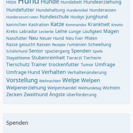
Hund
Hunde
Hundeerziehung
Hitze
Hundebett
Hundefutter
Hundehaltung
Hunderassen
Hundemöbel
hundeschule
junghund
Huskys
Hunderassen raten
Katze
Krankheit
kaninchen
Kastration
Kommandos
Kreativ
Leine
Magen
Krebs
Labrador
Lunge
Läufigkeit
Leckerlie
Neu
Nassfutter
Neuer Hund
Neu hier
Pfoten
Rasse gesucht
Rassen
rumänien
Schwellung
Rezepte
Senior
Spenden
spaziergang
Schäferhund
Spiele
Stubenreinheit
StayatHome
Tierarzt
Tierheim
Tierschutz
Trainer
trockenfutter
Umfrage
Tumor
Verhalten
Umfrage Hund
Verhaltenänderung
Vorstellung
Welpe
Welpen
Weihnachten
Welpenerziehung
Welpenhandel
Wichteln
Welthundetag
Zecken
Zweithund
Ängste
überforderung
Spenden