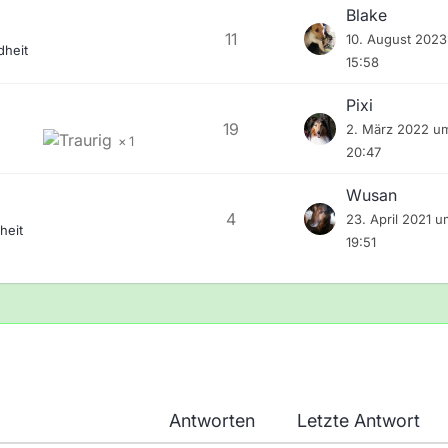
Blake
11
10. August 202
heit
15:58
Pixi
19
2. März 2022 u
1
20:47
Wusan
4
23. April 2021 u
heit
19:51
Antworten
Letzte Antwort