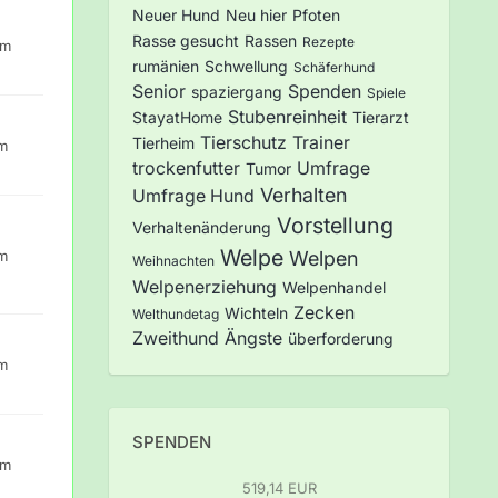
Neuer Hund
Neu hier
Pfoten
Rasse gesucht
Rassen
Rezepte
um
rumänien
Schwellung
Schäferhund
Senior
Spenden
spaziergang
Spiele
Stubenreinheit
StayatHome
Tierarzt
Tierschutz
Trainer
Tierheim
um
trockenfutter
Umfrage
Tumor
Verhalten
Umfrage Hund
Vorstellung
Verhaltenänderung
Welpe
um
Welpen
Weihnachten
Welpenerziehung
Welpenhandel
Zecken
Wichteln
Welthundetag
Zweithund
Ängste
überforderung
um
SPENDEN
um
519,14 EUR