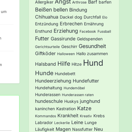
Angst
Barf
Allergiker
barfen
Arthrose
Beißen
bellen
Bindung
3 um
Chihuahua
Dackel
dog
Durchfall
Elo
Erbrechen
Entzündung
Ernährung
Erziehung
Ersthund
Facebook
Fussball
Futter
m
Gassirunde
Geldspenden
Gesundheit
Geschirr
Gerichtsurteile
Giftköder
Hallo zusammen
Halloween
Hund
Hilfe
Halsband
Hitze
m
Hunde
Hundebett
Hundeerziehung
Hundefutter
Hundehaltung
Hundemöbel
Hunderassen
Hunderassen raten
hundeschule
junghund
Huskys
Katze
kaninchen
Kastration
Krankheit
Krebs
Kommandos
Kreativ
Leine
Labrador
Lunge
Leckerlie
Magen
Neu
Läufigkeit
Nassfutter