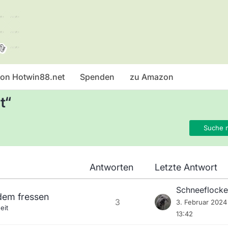
 von Hotwin88.net
Spenden
zu Amazon
t“
Suche 
Antworten
Letzte Antwort
Schneeflocke
dem fressen
3
3. Februar 202
eit
13:42