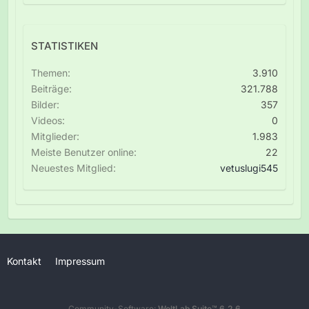
STATISTIKEN
Themen
3.910
Beiträge
321.788
Bilder
357
Videos
0
Mitglieder
1.983
Meiste Benutzer online
22
Neuestes Mitglied
vetuslugi545
Kontakt
Impressum
Community-Software:
WoltLab Suite™ 6.2.6