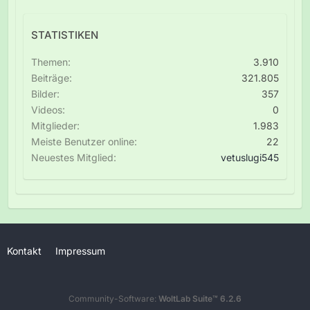
STATISTIKEN
Themen
3.910
Beiträge
321.805
Bilder
357
Videos
0
Mitglieder
1.983
Meiste Benutzer online
22
Neuestes Mitglied
vetuslugi545
Kontakt
Impressum
Community-Software:
WoltLab Suite™ 6.2.6