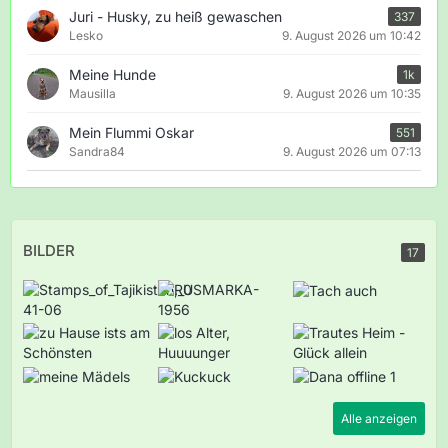
Juri - Husky, zu heiß gewaschen
337
Lesko
9. August 2026 um 10:42
Meine Hunde
1k
Mausilla
9. August 2026 um 10:35
Mein Flummi Oskar
551
Sandra84
9. August 2026 um 07:13
BILDER
17
Alle anzeigen