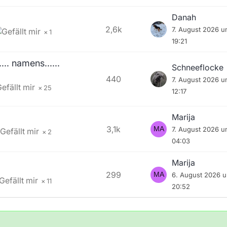
Danah
2,6k
7. August 2026 
1
19:21
.. namens......
Schneeflocke
440
7. August 2026 
25
12:17
Marija
3,1k
7. August 2026 
2
04:03
Marija
299
6. August 2026 
11
20:52