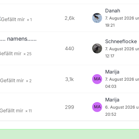
Danah
2,6k
7. August 2026 
1
19:21
.. namens......
Schneeflocke
440
7. August 2026 
25
12:17
Marija
3,1k
7. August 2026 
2
04:03
Marija
299
6. August 2026 
11
20:52